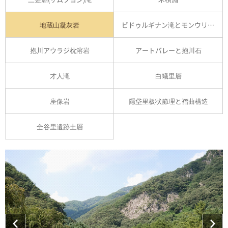
地蔵山凝灰岩
ビドゥルギナン滝とモンウリ峡谷
抱川アウラジ枕溶岩
アートバレーと抱川石
才人滝
白蟻里層
座像岩
隱垈里板状節理と褶曲構造
全谷里遺跡土層