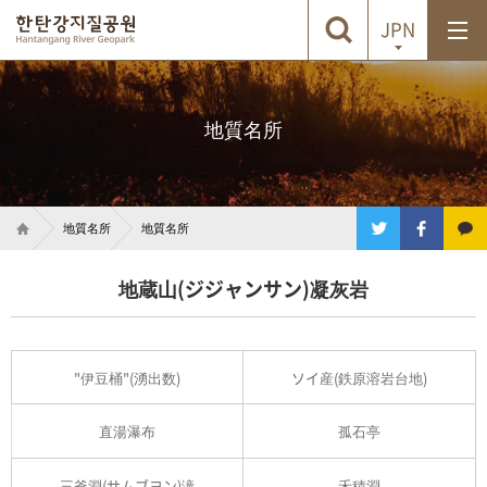
JPN
地質名所
地質名所
地質名所
地蔵山(ジジャンサン)凝灰岩
"伊豆桶"(湧出数)
ソイ産(鉄原溶岩台地)
直湯瀑布
孤石亭
三釜淵(サムブヨン)滝
禾積淵