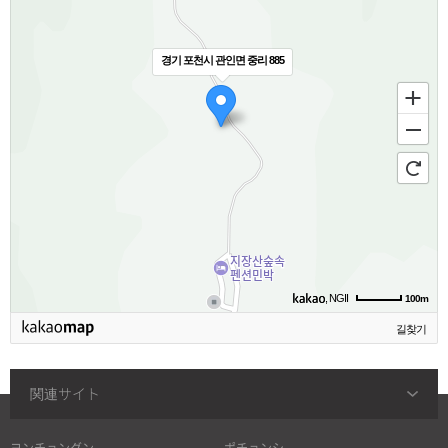
경기 포천시 관인면 중리 885
, NGII
100m
길찾기
関連サイト
ヨンチョングン
ポチョンシ