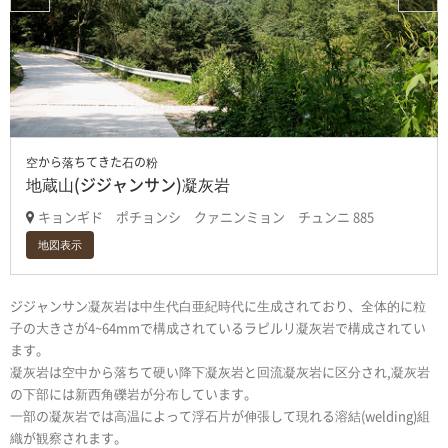
空から落ちてきた石の粉
地蔵山(ジジャンサン)凝灰岩
キョンギド ポチョンシ クァニンミョン チュンニ 885
地図表示
ジジャンサン凝灰岩は中生代白亜紀時代に生成されており、全体的に粒
子の大きさが4~64mmで構成されているラピルリ凝灰岩で構成されてい
ます。
凝灰岩は空中から落ちて硬い降下凝灰岩と回流凝灰岩に区分され,凝灰岩
の下部には新西角礫岩が分布しています。
一部の凝灰岩では高温によって浮石片が伸張して現れる溶結(welding)組
織が観察されます。