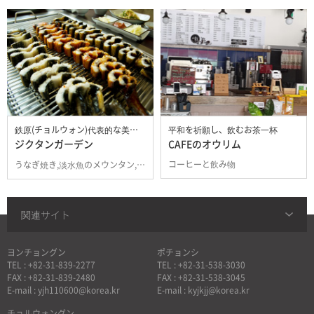
鉄原(チョルウォン)代表的な美味しい店
平和を祈願し、飲むお茶一杯
ジクタンガーデン
CAFEのオウリム
コーヒーと飲み物
うなぎ焼き,淡水魚のメウンタン,在来鶏の水炊き
関連サイト
ヨンチョングン
ポチョンシ
TEL : +82-31-839-2277
TEL : +82-31-538-3030
FAX : +82-31-839-2480
FAX : +82-31-538-3045
E-mail : yjh110600@korea.kr
E-mail : kyjkjj@korea.kr
チョルウォングン