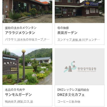
援助の淡水のメウンタン
母の御膳
アウラジメウンタン
農園ガーデン
パラサリ,淡水魚の辛味スープ,ナマズの辛味スープ
スンドゥブ,麦飯,春川(チュンチョン),マクグクス
名品のカモ肉や
DMZレックレス協同組合
サンモルガーデン
DMZ多文化カフェ
鴨肉焼き,燻製,ロス,湯
コーヒーと飲み物