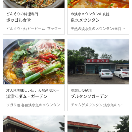
どんぐりの料理専門
の淡水メウンタンの真髄
ボッゴル食堂
泉水メウンタン
どんぐり·水/ビービーム·マックッス,どんぐりのビンデトク,ゆで肉
天然の淡水魚のメウンタン(辛口鍋),すいとんの追加
才人滝美味しい店、天然産淡水のメウンタン
漢灘江の秘境
漢灘江ダム・ガーデン
ブルタンソガーデン
ソガリ膾,各種淡水魚のメウンタン
チャムゲメウンタン,淡水魚の辛味スープ