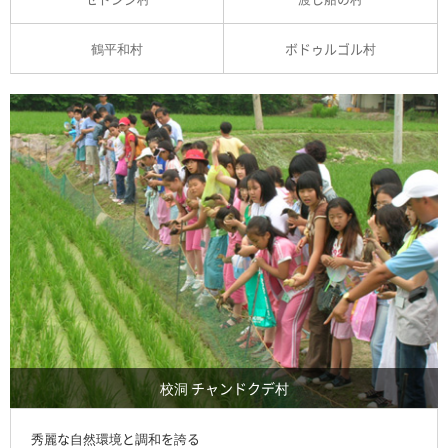
鶴平和村
ボドゥルゴル村
校洞 チャンドクデ村
秀麗な自然環境と調和を誇る