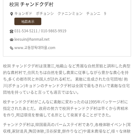
校洞 チャンドクデ村
キョンギド ポチョンシ クァニンミョン チュンニ 9
地図表示
031-534-5211 / 010-9865-9919
leesuin@hanmail.net
www.교동장독대마을.com
校洞 チャンドクデ村は漢灘江,地藏山 など秀麗な自然景観と調和した典型
的な農村村で,住民たちは自然を愛し農業に従事しながら豊かな農心を持
ち,多くの都市民と外国人が訪れる町だ。 素敵に造成された住宅団地! 抱
川(ポチョン)キョドンのチャンドクデ村は全国で最もきれいで素敵な住宅
団地を持っていると言っても過言ではない。
校チャンドクデ村がこんなに素敵に変わったのは1995年パッケージ村に
指定されたあとだ。 政府の努力で校洞チャンドクデ村は早くから靑精米
を作り,周辺環境を整備して名所として発展することができた。
チャンドクデ村は,韓国最高のパームステイ村であり,各種体験イベント(茸
収穫,家財道具,陶芸体験,渓谷探査,餅作りなど)や週末農場など,様々な体験