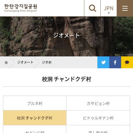
JPN
ジオメート
ジオメート
ジオ村
校洞 チャンドクデ村
プルネ村
カサピョン村
校洞 チャンドクデ村
ビドゥルギナン村
セドンジ村
渡し船の村