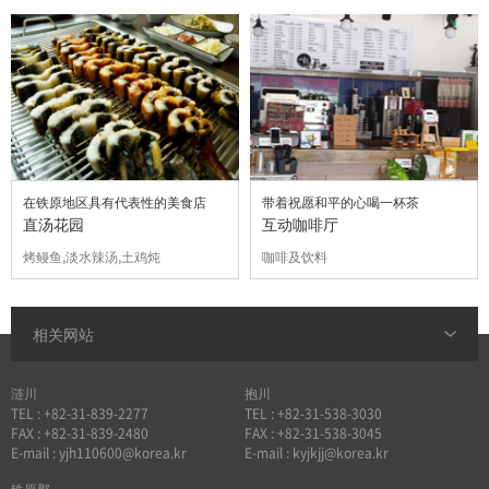
在铁原地区具有代表性的美食店
带着祝愿和平的心喝一杯茶
直汤花园
互动咖啡厅
烤鳗鱼,淡水辣汤,土鸡炖
咖啡及饮料
相关网站
涟川
抱川
TEL : +82-31-839-2277
TEL : +82-31-538-3030
FAX : +82-31-839-2480
FAX : +82-31-538-3045
E-mail : yjh110600@korea.kr
E-mail : kyjkjj@korea.kr