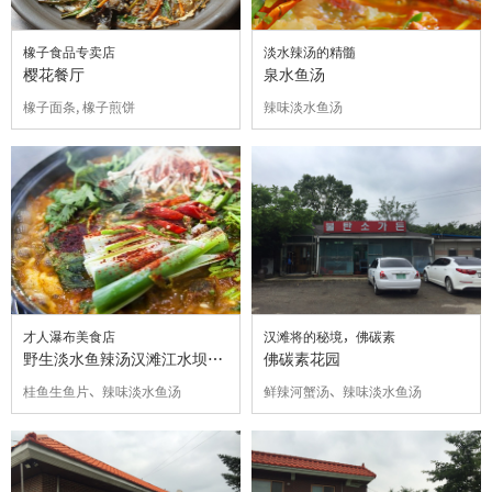
橡子食品专卖店
淡水辣汤的精髓
樱花餐厅
泉水鱼汤
橡子面条, 橡子煎饼
辣味淡水鱼汤
才人瀑布美食店
汉滩将的秘境，佛碳素
野生淡水鱼辣汤汉滩江水坝花园
佛碳素花园
桂鱼生鱼片、辣味淡水鱼汤
鲜辣河蟹汤、辣味淡水鱼汤