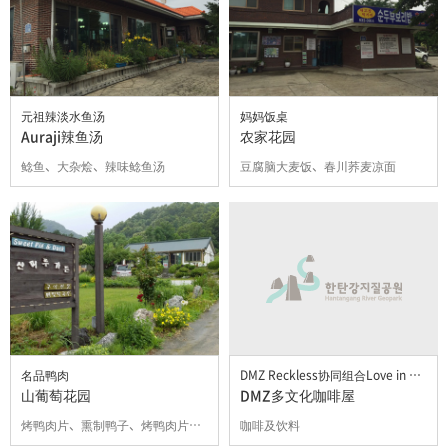
元祖辣淡水鱼汤
妈妈饭桌
Auraji辣鱼汤
农家花园
鲶鱼、大杂烩、辣味鲶鱼汤
豆腐脑大麦饭、春川荞麦凉面
名品鸭肉
DMZ Reckless协同组合Love in DMZ
山葡萄花园
DMZ多文化咖啡屋
烤鸭肉片、熏制鸭子、烤鸭肉片、鸭肉汤
咖啡及饮料