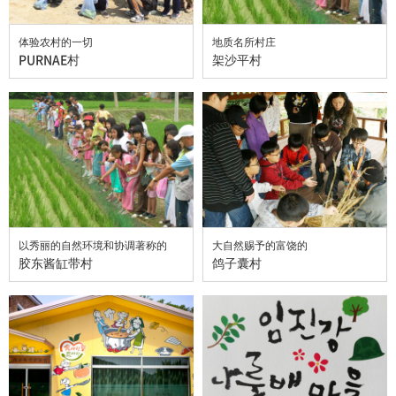
体验农村的一切
地质名所村庄
PURNAE村
架沙平村
以秀丽的自然环境和协调著称的
大自然赐予的富饶的
胶东酱缸带村
鸽子囊村