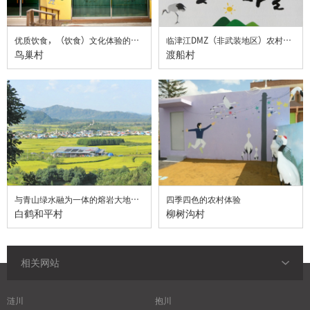
优质饮食，（饮食）文化体验的领跑者
临津江DMZ（非武装地区）农村体验
鸟巢村
渡船村
与青山绿水融为一体的熔岩大地村庄
四季四色的农村体验
白鹤和平村
柳树沟村
相关网站
涟川
抱川