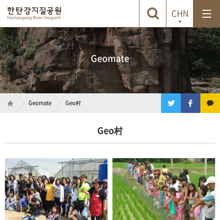
CHN
Geomate
Geomate
Geo村
Geo村