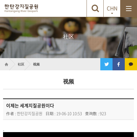
CHN
社区
社区
视频
视频
이제는 세계지질공원이다
作者 : 한탄강지질공원
日期 : 19-06-10 10:53
查询数 : 923
.