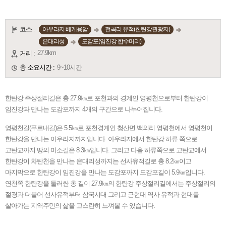
코스 :
아우라지 베게용암
전곡리 유적(한탄강관광지)
은대리성
도감포(임진강 합수머리)
27.9km
거리 :
총 소요시간 :
9~10시간
한탄강 주상절리길은 총 27.9㎞로 포천과의 경계인 영평천으로부터 한탄강이
임진강과 만나는 도감포까지 4개의 구간으로 나누어집니다.
영평천길(푸르내길)은 5.5㎞로 포천경계인 청산면 백의리 영평천에서 영평천이
한탄강을 만나는 아우라지까지입니다. 아우라지에서 한탄강 하류 쪽으로
고탄교까지 땅의 미소길은 8.3㎞입니다. 그리고 다음 하류쪽으로 고탄교에서
한탄강이 차탄천을 만나는 은대리성까지는 선사유적길로 총 8.2㎞이고
마지막으로 한탄강이 임진강을 만나는 도감포까지 도감포길이 5.9㎞입니다.
연천쪽 한탄강을 둘러싼 총 길이 27.9㎞의 한탄강 주상절리길에서는 주상절리의
절경과 더불어 선사유적부터 삼국시대 그리고 근현대 역사 유적과 현대를
살아가는 지역주민의 삶을 고스란히 느껴볼 수 있습니다.