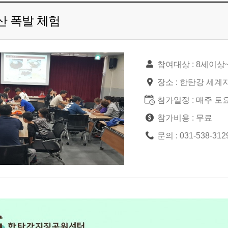
산 폭발 체험
참여대상 : 8세이상
장소 : 한탄강 세
참가일정 : 매주 토요
참가비용 : 무료
문의 : 031-538-3129