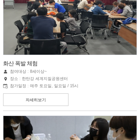
화산 폭발 체험
참여대상 : 8세이상~
장소 : 한탄강 세계지질공원센터
참가일정 : 매주 토요일, 일요일 / 15시
자세히보기