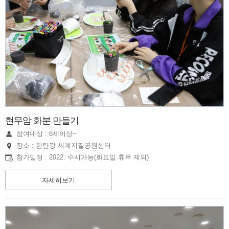
현무암 화분 만들기
참여대상 : 8세이상~
장소 : 한탄강 세계지질공원센터
참가일정 : 2022. 수시가능(화요일 휴무 제외)
자세히보기