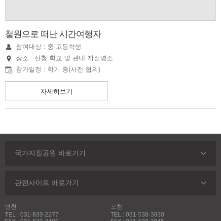
철원으로 떠난 시간여행자
참여대상 : 중·고등학생
장소 : 신청 학교 및 관내 지질명소
참가일정 : 학기 중(사전 협의)
자세히보기
국가지질공원 바로가기
관련사이트 바로가기
연천
포천
TEL : 031-839-2277
TEL : 031-538-3030