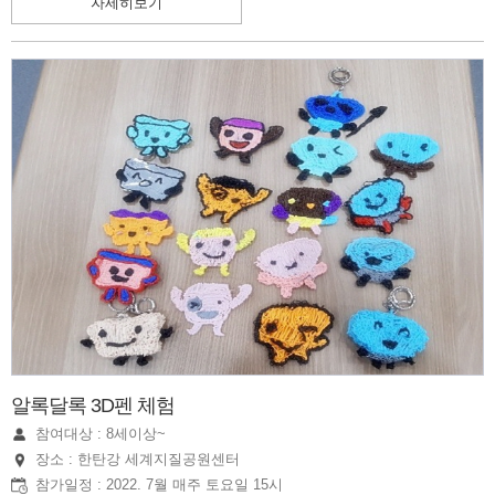
자세히보기
알록달록 3D펜 체험
참여대상 : 8세이상~
장소 : 한탄강 세계지질공원센터
참가일정 : 2022. 7월 매주 토요일 15시